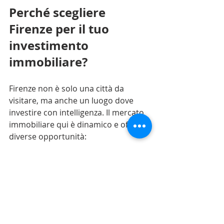
Perché scegliere 
Firenze per il tuo 
investimento 
immobiliare?
Firenze non è solo una città da 
visitare, ma anche un luogo dove 
investire con intelligenza. Il mercato 
immobiliare qui è dinamico e offre 
diverse opportunità:
Domanda costante
: studenti, 
turisti e professionisti cercano 
case in affitto o in vendita.
Valorizzazione nel tempo
: gli 
immobili storici ben mantenuti 
tendono a mantenere o 