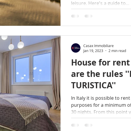
leisure. Here's a guide to...
Casax Immobiliare
Jan 19, 2023
2 min read
House for rent 
are the rules 
TURISTICA''
In Italy it is possible to r
purposes for a minimum of
30 nights. From this point y