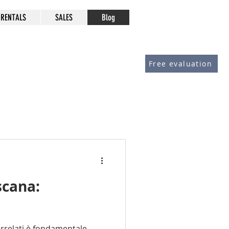
RENTALS
SALES
Blog
Free evaluation
scana:
rrelati è fondamentale.