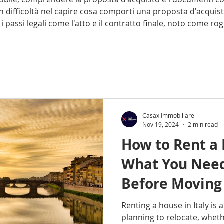
in difficoltà nel capire cosa comporti una proposta d'acquis
 i passi legali come l'atto e il contratto finale, noto come ro
 a navigare il processo con sicurezza e a evitare errori com
Casax Immobiliare
Nov 19, 2024
2 min read
How to Rent a 
What You Nee
Before Moving
Renting a house in Italy is 
planning to relocate, wheth