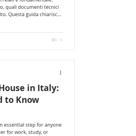
to, quali documenti tecnici
gito. Questa guida chiarisce
uni. Cos'è una Proposta
House in Italy:
d to Know
an essential step for anyone
er for work, study, or