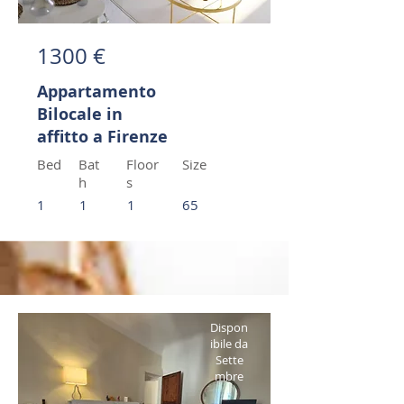
1300 €
Appartamento
Bilocale in
affitto a Firenze
Bed
Bat
Floor
Size
h
s
1
1
1
65
Dispon
ibile da
Sette
mbre