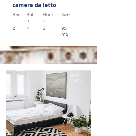
camere da letto
Bed
Bat
Floor
Size
h
s
2
1
3
95
mq
AFFITT
ATO