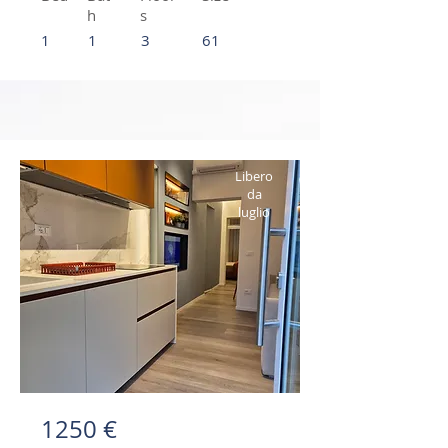
h
s
1
1
3
61
Libero
da
luglio
1250 €