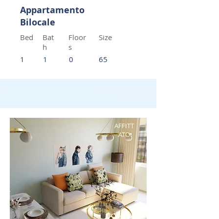
Appartamento
Bilocale
Bed
Bat
Floor
Size
h
s
1
1
0
65
AFFITT
ATO